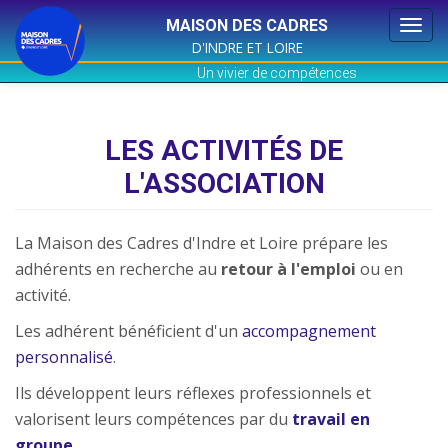
MAISON DES CADRES
Togg
D'INDRE ET LOIRE
navi
Un vivier de compétences
Aller
au
contenu
LES ACTIVITÉS DE
principal
L'ASSOCIATION
La Maison des Cadres d'Indre et Loire prépare les
adhérents en recherche au
retour à l'emploi
ou en
activité.
Les adhérent bénéficient d'un
accompagnement
personnalisé
.
Ils développent leurs réflexes professionnels et
valorisent leurs compétences par du
travail en
groupe
.